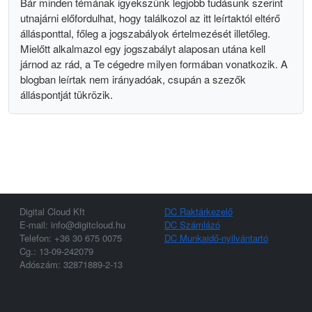
Bár minden témának igyekszünk legjobb tudásunk szerint
utnajárni előfordulhat, hogy találkozol az itt leírtaktól eltérő
állásponttal, főleg a jogszabályok értelmezését illetőleg.
Mielőtt alkalmazol egy jogszabályt alaposan utána kell
járnod az rád, a Te cégedre milyen formában vonatkozik. A
blogban leírtak nem irányadóak, csupán a szezők
álláspontját tükrözik.
Digital Cloud Kft
DC Raktárkezelő
E-mail: info@digitcloud.hu
DC Számlázó
Telefon: +36 30 675 0075
DC Munkaidő-nyilvántartó
Cg.: 13-09-242079
Adószám: 32871889-2-13