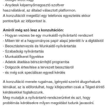
- Anydesk képernyőmegosztó szoftver
használatával, az általad választott platformon.
A konzultációt megelőzi egy telefonos egyeztetés ekkor
pontosítjuk az időpontost is.
Amiről még szó lesz a konzultáción:
- Hogyan vezess be egy munkaidő-nyilvántartó rendszert
- Miben tér el a hagyományos papír alapú jelenléti ív a digitálistól
- Beosztástervezés és Munkaidő-nyilvántartás
- Szabadság nyilvántartás
- Munkaidőkeret figyelése
- Adatok átadása bérszámfejtő programba
- Dolgozók értesítése a tervezett beosztásról
- és még sok speciálisan egyedi kérdés
A konzultáció menete rugalmas, igényeid szerint átugorhatunk
témákat, az is előfordulhat, hogy kifejezetten csak a Téged érintő
kérdésekkel foglalkozunk.
Meg mutatjuk a nyilvántartó-rendszerünket és azt, hogy
problémás kérdésekre milyen megoldást tudunk javasolni.