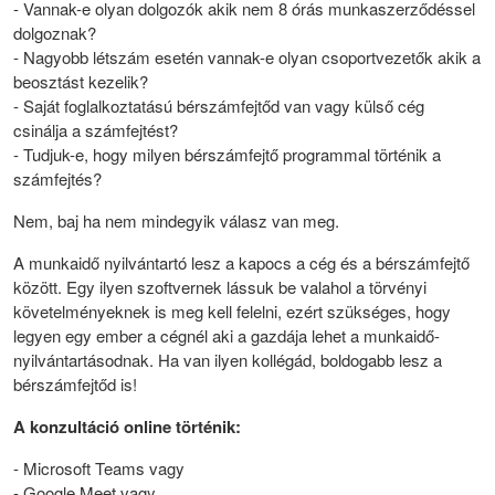
- Vannak-e olyan dolgozók akik nem 8 órás munkaszerződéssel
dolgoznak?
- Nagyobb létszám esetén vannak-e olyan csoportvezetők akik a
beosztást kezelik?
- Saját foglalkoztatású bérszámfejtőd van vagy külső cég
csinálja a számfejtést?
- Tudjuk-e, hogy milyen bérszámfejtő programmal történik a
számfejtés?
Nem, baj ha nem mindegyik válasz van meg.
A munkaidő nyilvántartó lesz a kapocs a cég és a bérszámfejtő
között. Egy ilyen szoftvernek lássuk be valahol a törvényi
követelményeknek is meg kell felelni, ezért szükséges, hogy
legyen egy ember a cégnél aki a gazdája lehet a munkaidő-
nyilvántartásodnak. Ha van ilyen kollégád, boldogabb lesz a
bérszámfejtőd is!
A konzultáció online történik:
- Microsoft Teams vagy
- Google Meet vagy