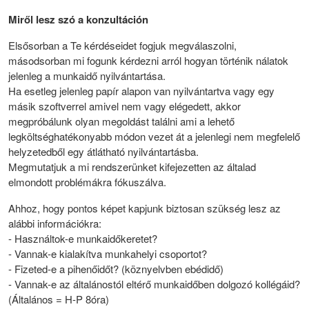
Miről lesz szó a konzultáción
Elsősorban a Te kérdéseidet fogjuk megválaszolni,
másodsorban mi fogunk kérdezni arról hogyan történik nálatok
jelenleg a munkaidő nyilvántartása.
Ha esetleg jelenleg papír alapon van nyilvántartva vagy egy
másik szoftverrel amivel nem vagy elégedett, akkor
megpróbálunk olyan megoldást találni ami a lehető
legköltséghatékonyabb módon vezet át a jelenlegi nem megfelelő
helyzetedből egy átlátható nyilvántartásba.
Megmutatjuk a mi rendszerünket kifejezetten az általad
elmondott problémákra fókuszálva.
Ahhoz, hogy pontos képet kapjunk biztosan szükség lesz az
alábbi információkra:
- Használtok-e munkaidőkeretet?
- Vannak-e kialakítva munkahelyi csoportot?
- Fizeted-e a pihenőidőt? (köznyelvben ebédidő)
- Vannak-e az általánostól eltérő munkaidőben dolgozó kollégáid?
(Általános = H-P 8óra)