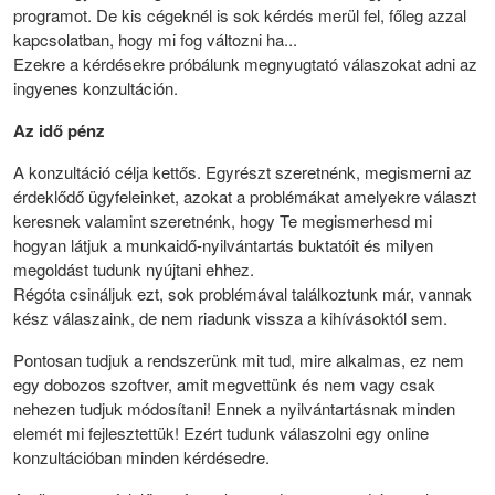
programot. De kis cégeknél is sok kérdés merül fel, főleg azzal
kapcsolatban, hogy mi fog változni ha...
Ezekre a kérdésekre próbálunk megnyugtató válaszokat adni az
ingyenes konzultáción.
Az idő pénz
A konzultáció célja kettős. Egyrészt szeretnénk, megismerni az
érdeklődő ügyfeleinket, azokat a problémákat amelyekre választ
keresnek valamint szeretnénk, hogy Te megismerhesd mi
hogyan látjuk a munkaidő-nyilvántartás buktatóit és milyen
megoldást tudunk nyújtani ehhez.
Régóta csináljuk ezt, sok problémával találkoztunk már, vannak
kész válaszaink, de nem riadunk vissza a kihívásoktól sem.
Pontosan tudjuk a rendszerünk mit tud, mire alkalmas, ez nem
egy dobozos szoftver, amit megvettünk és nem vagy csak
nehezen tudjuk módosítani! Ennek a nyilvántartásnak minden
elemét mi fejlesztettük! Ezért tudunk válaszolni egy online
konzultációban minden kérdésedre.