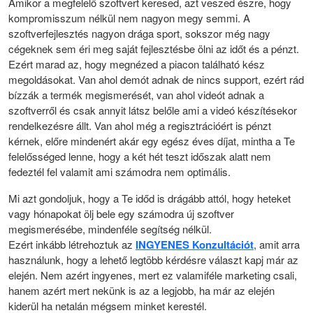
Amikor a megfelelő szoftvert keresed, azt veszed észre, hogy
kompromisszum nélkül nem nagyon megy semmi. A
szoftverfejlesztés nagyon drága sport, sokszor még nagy
cégeknek sem éri meg saját fejlesztésbe ölni az időt és a pénzt.
Ezért marad az, hogy megnézed a piacon található kész
megoldásokat. Van ahol demót adnak de nincs support, ezért rád
bízzák a termék megismerését, van ahol videót adnak a
szoftverről és csak annyit látsz belőle ami a videó készítésekor
rendelkezésre állt. Van ahol még a regisztrációért is pénzt
kérnek, előre mindenért akár egy egész éves díjat, mintha a Te
felelősséged lenne, hogy a két hét teszt időszak alatt nem
fedeztél fel valamit ami számodra nem optimális.
Mi azt gondoljuk, hogy a Te időd is drágább attól, hogy heteket
vagy hónapokat ölj bele egy számodra új szoftver
megismerésébe, mindenféle segítség nélkül.
Ezért inkább létrehoztuk az
INGYENES Konzultációt
, amit arra
használunk, hogy a lehető legtöbb kérdésre választ kapj már az
elején. Nem azért ingyenes, mert ez valamiféle marketing csali,
hanem azért mert nekünk is az a legjobb, ha már az elején
kiderül ha netalán mégsem minket kerestél.