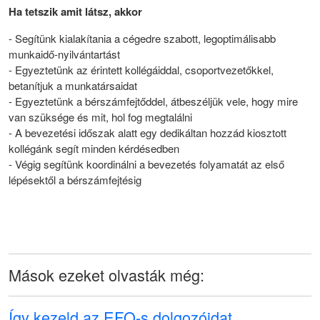
Ha tetszik amit látsz, akkor
- Segítünk kialakítania a cégedre szabott, legoptimálisabb
munkaidő-nyilvántartást
- Egyeztetünk az érintett kollégáiddal, csoportvezetőkkel,
betanítjuk a munkatársaidat
- Egyeztetünk a bérszámfejtőddel, átbeszéljük vele, hogy mire
van szüksége és mit, hol fog megtalálni
- A bevezetési időszak alatt egy dedikáltan hozzád kiosztott
kollégánk segít minden kérdésedben
- Végig segítünk koordinálni a bevezetés folyamatát az első
lépésektől a bérszámfejtésig
Mások ezeket olvasták még:
Így kezeld az EFO-s dolgozóidat